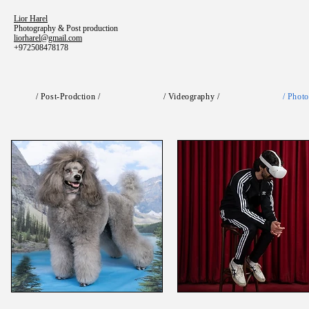
Lior Harel
Photography & Post production
liorharel@gmail.com
+972508478178
/ Post-Prodction /
/ Videography /
/ Photo